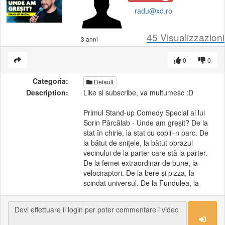
radu@xd.ro
45
Visualizzazioni
3 anni
0
0
Categoria:
Default
Description:
Like si subscribe, va multumesc :D
Primul Stand-up Comedy Special al lui
Sorin Pârcălab - Unde am greșit? De la
stat în chirie, la stat cu copiii-n parc. De
la bătut de snițele, la bătut obrazul
vecinului de la parter care stă la parter.
De la femei extraordinar de bune, la
velociraptori. De la bere și pizza, la
scindat universul. De la Fundulea, la
Pipera.
Dacă ți-a plăcut specialul, dă-l mai
departe pretenilor tăi. Lasă și-un