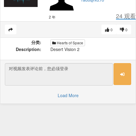
24
观看
2 年
0
0
分类:
Hearts of Space
Description:
Desert Vision 2
Load More