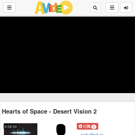
Hearts of Space - Desert Vision 2
订阅
0:58:30
1
radu@xd.ro