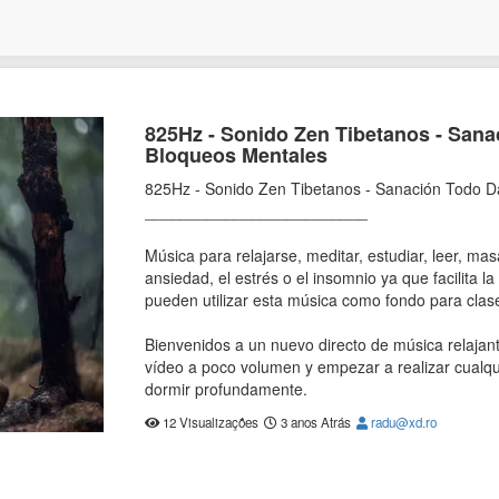
825Hz - Sonido Zen Tibetanos - Sana
Bloqueos Mentales
825Hz - Sonido Zen Tibetanos - Sanación Todo D
_________________________
Música para relajarse, meditar, estudiar, leer, ma
ansiedad, el estrés o el insomnio ya que facilita l
pueden utilizar esta música como fondo para clas
Bienvenidos a un nuevo directo de música relajant
vídeo a poco volumen y empezar a realizar cualquie
dormir profundamente.
12 Visualizações
3 anos Atrás
radu@xd.ro
Si les gustó el directo y quieren más contenido de
Namasté