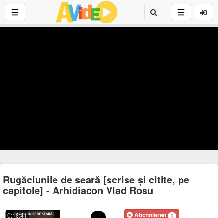
Rugăciunile de seară [scrise și citite, pe
capitole] - Arhidiacon Vlad Rosu
Abonnieren
0:18:41
1