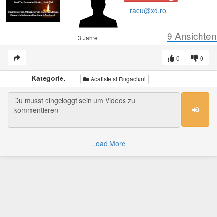
radu@xd.ro
9
Ansichten
3 Jahre
0
0
Kategorie:
Acatiste si Rugaciuni
Load More