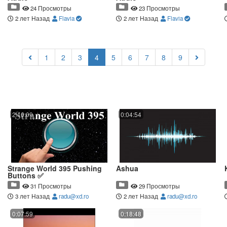
24 Просмотры
23 Просмотры
2 лет Назад
Flavia
2 лет Назад
Flavia
(current)
1
2
3
4
5
6
7
8
9
2:10:09
0:04:54
Strange World 395 Pushing
Ashua
Buttons ✅
31 Просмотры
29 Просмотры
3 лет Назад
radu@xd.ro
2 лет Назад
radu@xd.ro
0:07:59
0:18:48