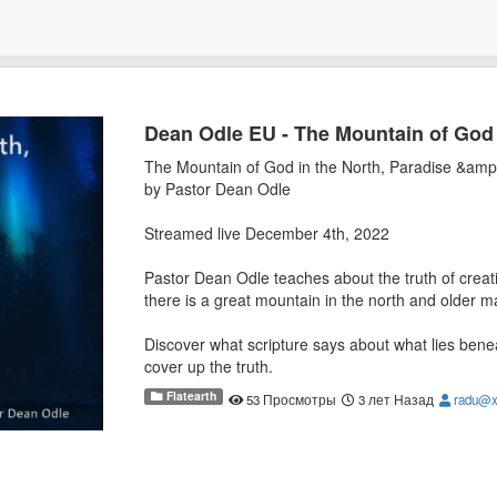
Dean Odle EU - The Mountain of God i
The Mountain of God in the North, Paradise &amp;
by Pastor Dean Odle
Streamed live December 4th, 2022
Pastor Dean Odle teaches about the truth of creati
there is a great mountain in the north and older m
Discover what scripture says about what lies beneat
cover up the truth.
Flatearth
53 Просмотры
3 лет Назад
radu@x
"But as it is written, Eye hath not seen, nor ear h
God hath prepared for them that love him." 1 Cori