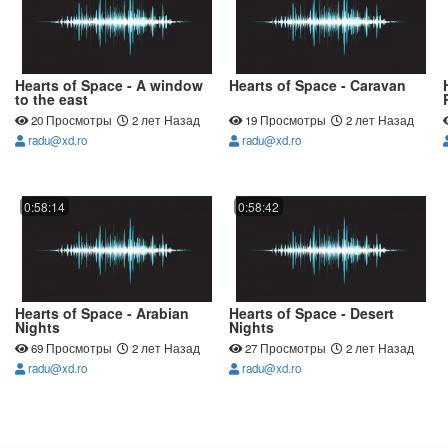
Hearts of Space - A window
Hearts of Space - Caravan
to the east
20 Просмотры
2 лет Назад
19 Просмотры
2 лет Назад
radu@xd.ro
radu@xd.ro
0:58:14
0:58:42
Hearts of Space - Arabian
Hearts of Space - Desert
Nights
Nights
69 Просмотры
2 лет Назад
27 Просмотры
2 лет Назад
radu@xd.ro
radu@xd.ro