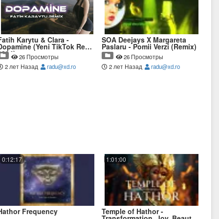
Fatih Karytu & Clara -
SOA Deejays X Margareta
Dopamine (Yeni TikTok Remix
Paslaru - Pomii Verzi (Remix)
2024)
26 Просмотры
26 Просмотры
2 лет Назад
radu@xd.ro
2 лет Назад
radu@xd.ro
0:12:17
1:01:00
Hathor Frequency
Temple of Hathor -
Transformation, Joy, Beauty,