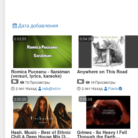
Дата добавления
0:03:55
0:04:35
Romica Puceanu - Saraiman
Anywhere on This Road
(versuri, lyrics, karaoke)
73 Просмотры
19 Просмотры
2 лет Назад
radu@xd.ro
2 лет Назад
Flavia
3:00:00
0:06:08
Hash. Music - Best of Ethnic
Grimes - So Heavy I Fell
Chill & Deep House Mix [3
Through the Earth