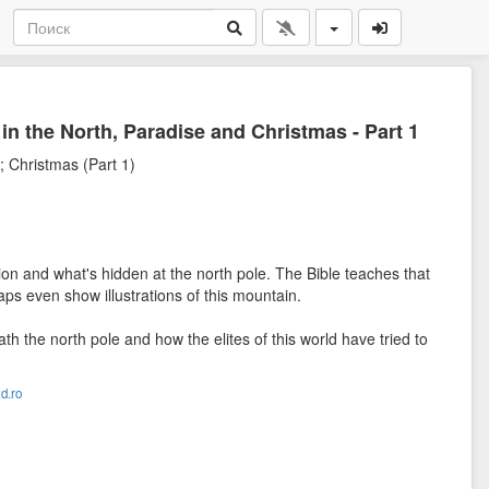
n the North, Paradise and Christmas - Part 1
 Christmas (Part 1)
on and what's hidden at the north pole. The Bible teaches that
aps even show illustrations of this mountain.
h the north pole and how the elites of this world have tried to
d.ro
eard, neither have entered into the heart of man, the things which
nthians 2:9