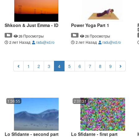
Shkoon & Just Emma - ID
Power Yoga Part 1
26 Просмотры
26 Просмотры
2 лет Назад
radu@xd.ro
2 лет Назад
radu@xd.ro
(current)
1
2
3
4
5
6
7
8
9
1:36:55
2:00:31
Lo Sfidante - second part
Lo Sfidante - first part