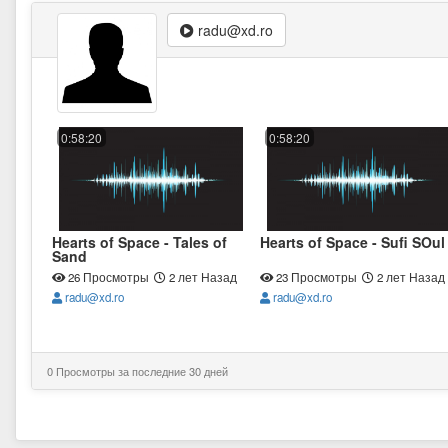
radu@xd.ro
0:58:20
0:58:20
Hearts of Space - Tales of
Hearts of Space - Sufi SOul
Sand
26 Просмотры
2 лет Назад
23 Просмотры
2 лет Назад
radu@xd.ro
radu@xd.ro
0 Просмотры за последние 30 дней