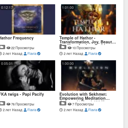
0:12:17
1:01:00
Hathor Frequency
Temple of Hathor -
Transformation, Joy, Beauty,
Fertility - Ancient Goddess
22 Просмотры
10 Просмотры
Meditation Music
2 лет Назад
Flavia
2 лет Назад
Flavia
0:05:01
1:00:00
FKA twigs - Papi Pacify
Evolution with Sekhmet:
Empowering Meditation
Journey (1 Hour) 432 Hz
76 Просмотры
7 Просмотры
2 лет Назад
Flavia
2 лет Назад
Flavia