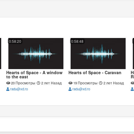
0:58:20
0:58:48
Hearts of Space - A window
Hearts of Space - Caravan
H
to the east
R
20 Просмотры
2 лет Назад
19 Просмотры
2 лет Назад
radu@xd.ro
radu@xd.ro