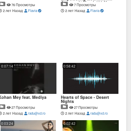
Journey (1 Hour) 432 Hz
76 Просмотры
7 Просмотры
2 лет Назад
Flavia
2 лет Назад
Flavia
0:07:14
0:58:42
Kohan Mey feat. Mediya
Hearts of Space - Desert
Nights
27 Просмотры
27 Просмотры
2 лет Назад
radu@xd.ro
2 лет Назад
radu@xd.ro
0:03:24
0:02:42