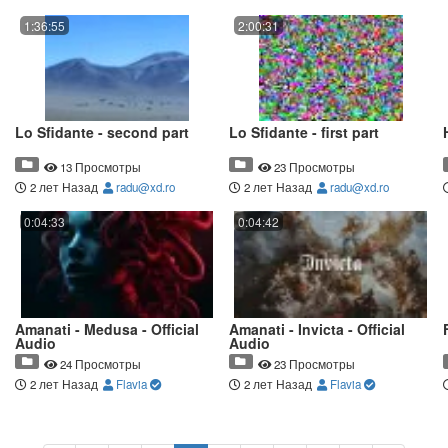
1:36:55
2:00:31
Lo Sfidante - second part
Lo Sfidante - first part
13 Просмотры
23 Просмотры
2 лет Назад
radu@xd.ro
2 лет Назад
radu@xd.ro
0:04:33
0:04:42
Amanati - Medusa - Official
Amanati - Invicta - Official
Audio
Audio
24 Просмотры
23 Просмотры
2 лет Назад
Flavia
2 лет Назад
Flavia