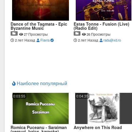
Dance of the Tagmata - Epic
Estas Tonne - Fusion (Live)
Byzantine Music
(Radio Edit)
27 Просмотры
26 Просмотры
2 лет Назад
Flavia
2 лет Назад
radu@xd.ro
Наиболее популярный
0:03:55
0:04:35
Romica Puceanu - Saraiman
Anywhere on This Road
(versuri, lyrics, karaoke)