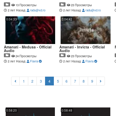
13 Просмотры
23 Просмотры
2 лет Назад
radu@xd.ro
2 лет Назад
radu@xd.ro
0:04:33
0:04:42
Amanati - Medusa - Official
Amanati - Invicta - Official
Audio
Audio
24 Просмотры
23 Просмотры
2 лет Назад
Flavia
2 лет Назад
Flavia
(current)
1
2
3
4
5
6
7
8
9
0:58:20
0:58:48