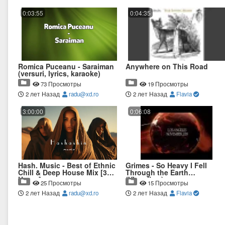
0:03:55
0:04:35
Romica Puceanu - Saraiman
Anywhere on This Road
(versuri, lyrics, karaoke)
73 Просмотры
19 Просмотры
2 лет Назад
radu@xd.ro
2 лет Назад
Flavia
3:00:00
0:06:08
Hash. Music - Best of Ethnic
Grimes - So Heavy I Fell
Chill & Deep House Mix [3
Through the Earth
Hours]
(Visualizer)
25 Просмотры
15 Просмотры
2 лет Назад
radu@xd.ro
2 лет Назад
Flavia