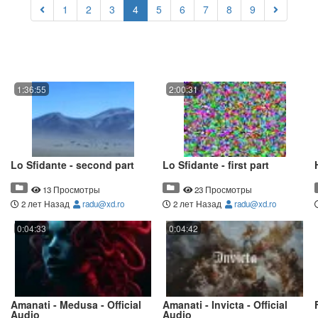
(current)
1
2
3
4
5
6
7
8
9
1:36:55
2:00:31
Lo Sfidante - second part
Lo Sfidante - first part
13 Просмотры
23 Просмотры
2 лет Назад
radu@xd.ro
2 лет Назад
radu@xd.ro
0:04:33
0:04:42
Amanati - Medusa - Official
Amanati - Invicta - Official
Audio
Audio