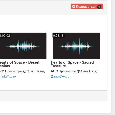
Подписаться
1
1:00:02
0:58:18
earts of Space - Desert
Hearts of Space - Sacred
ealms
Treasure
23 Просмотры
2 лет Назад
17 Просмотры
2 лет Назад
radu@xd.ro
radu@xd.ro