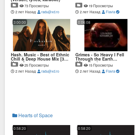
73 Просмотры
19 Просмотры
2 лет Назад
radu@xd.ro
2 лет Назад
Flavia
3:00:00
0:06:08
Hash. Music - Best of Ethnic
Grimes - So Heavy I Fell
Chill & Deep House Mix [3
Through the Earth
Hours]
(Visualizer)
25 Просмотры
15 Просмотры
2 лет Назад
radu@xd.ro
2 лет Назад
Flavia
Hearts of Space
0:58:20
0:58:20