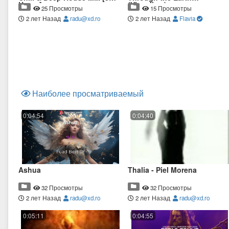
Hours]
(Visualizer)
25 Просмотры
15 Просмотры
2 лет Назад
radu@xd.ro
2 лет Назад
Flavia
Наиболее просматриваемый
0:04:54
0:04:40
Ashua
Thalia - Piel Morena
32 Просмотры
32 Просмотры
2 лет Назад
radu@xd.ro
2 лет Назад
radu@xd.ro
0:05:11
0:04:55