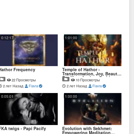
0:12:17
1:01:00
Hathor Frequency
Temple of Hathor -
Transformation, Joy, Beauty,
Fertility - Ancient Goddess
22 Просмотры
10 Просмотры
Meditation Music
2 лет Назад
Flavia
2 лет Назад
Flavia
0:05:01
1:00:00
FKA twigs - Papi Pacify
Evolution with Sekhmet:
Empowering Meditation